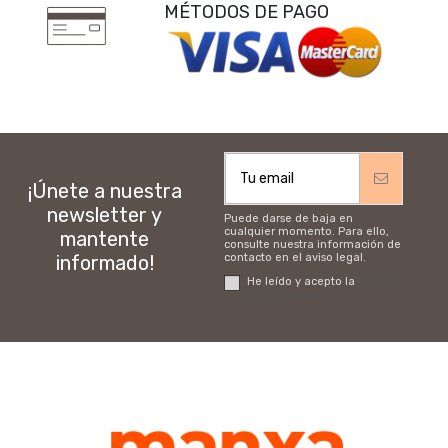
MÉTODOS DE PAGO
¡Únete a nuestra
newsletter y
Puede darse de baja en
cualquier momento. Para ello,
mantente
consulte nuestra información de
informado!
contacto en el aviso legal.
He leído y acepto la
Política
de privacidad