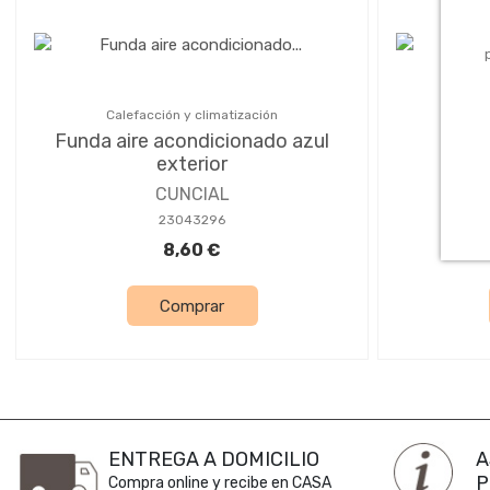
Calefacción y climatización
Cal
Funda aire acondicionado azul
Kit 
exterior
aco
CUNCIAL
23043296
8,60 €
Comprar
ENTREGA A DOMICILIO
A
P
Compra online y recibe en CASA