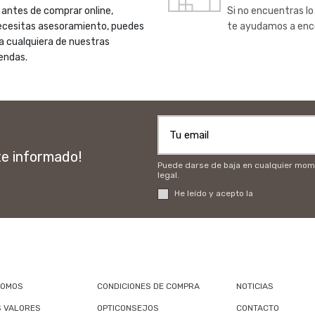
 antes de comprar online,
Si no encuentras lo
ecesitas asesoramiento, puedes
te ayudamos a enc
 a cualquiera de nuestras
endas.
te informado!
Puede darse de baja en cualquier momen
legal.
He leído y acepto la
Política de pri
SOMOS
CONDICIONES DE COMPRA
NOTICIAS
 VALORES
OPTICONSEJOS
CONTACTO