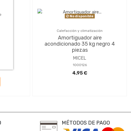
e
No disponible
ción
Calefacción y climatización
aire
Amortiguador aire
lit
acondicionado 35 kg negro 4
piezas
MICEL
1000126
4,95 €
0
MÉTODOS DE PAGO