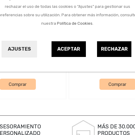
rechazar el uso de todas las cookies o “Ajustes” para gestionar sus
preferencias sobre su utilización. Para obtener más información, consult
nuestra
Política de Cookies
.
efacción y climatización
Calefacción y climatiza
rigido ventana aire
Mando universal 
ndicionado blanco
acondicionado sp
AJUSTES
ACEPTAR
RECHAZAR
HTW
HTW
23044057
23044146
16,30 €
18,95 €
Comprar
Comprar
SESORAMIENTO
MÁS DE 30.00
ERSONALIZADO
PRODUCTOS