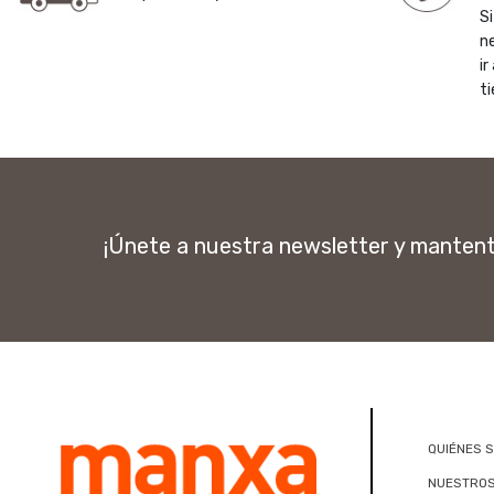
Si
n
ir
ti
¡Únete a nuestra newsletter y manten
QUIÉNES 
NUESTROS