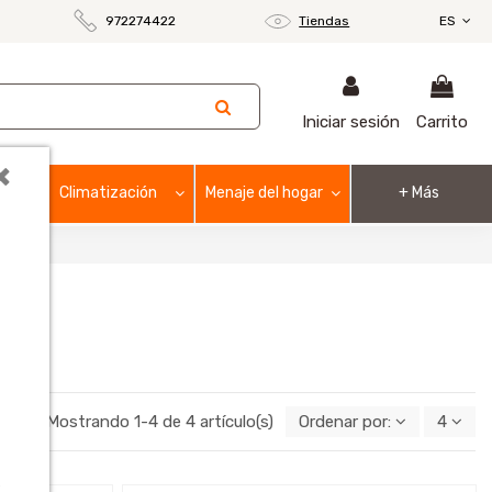
972274422
Tiendas
ES
Iniciar sesión
Carrito
×
Climatización
Menaje del hogar
+ Más
Mostrando 1-4 de 4 artículo(s)
Ordenar por:
4
o